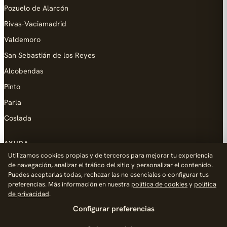
Pozuelo de Alarcón
Rivas-Vaciamadrid
Valdemoro
San Sebastián de los Reyes
Alcobendas
Pinto
Parla
Coslada
AYUDA
Utilizamos cookies propias y de terceros para mejorar tu experiencia
Añadir empresa
de navegación, analizar el tráfico del sitio y personalizar el contenido.
Puedes aceptarlas todas, rechazar las no esenciales o configurar tus
Contacto
preferencias. Más información en nuestra
política de cookies
y
política
Política de Privacidad
de privacidad
.
Configurar preferencias
Aviso Legal
Política de Cookies