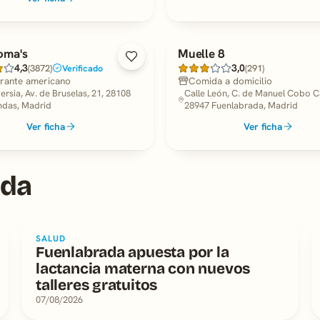
oma's
Muelle 8
4,3
3,0
(3872)
Verificado
(291)
rante americano
Comida a domicilio
ersia, Av. de Bruselas, 21, 28108
Calle León, C. de Manuel Cobo Cal
ndas, Madrid
28947 Fuenlabrada, Madrid
Ver ficha
Ver ficha
ada
SALUD
Fuenlabrada apuesta por la
lactancia materna con nuevos
talleres gratuitos
07/08/2026