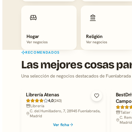
Hogar
Religión
Ver negocios
Ver negocios
RECOMENDADOS
Las mejores cosas pa
Una selección de negocios destacados de Fuenlabrada
Librería Atenas
BestDr
4,0
Campo
(243)
Librería
C. del Humilladero, 7, 28945 Fuenlabrada,
Taller
Madrid
C. Rema
Madrid
Ver ficha