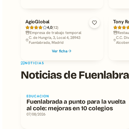
AgioGlobal
Tony R
4,0
(12)
Empresa de trabajo temporal
Restau
C. de Hungría, 3, Local 4, 28943
C.C. Div
Fuenlabrada, Madrid
Alcobe
Ver ficha
NOTICIAS
Noticias de Fuenlabr
EDUCACION
Fuenlabrada a punto para la vuelta
al cole: mejoras en 10 colegios
07/08/2026