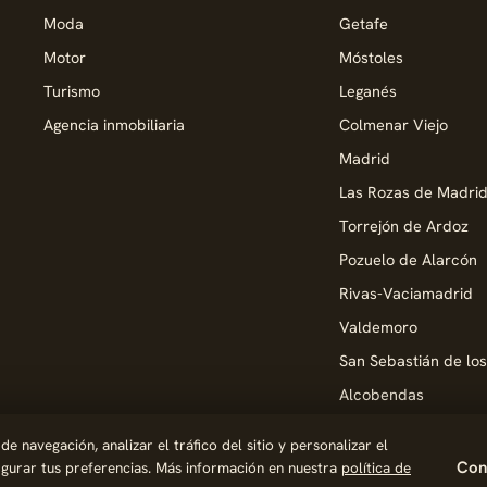
Moda
Getafe
Motor
Móstoles
Turismo
Leganés
Agencia inmobiliaria
Colmenar Viejo
Madrid
Las Rozas de Madri
Torrejón de Ardoz
Pozuelo de Alarcón
Rivas-Vaciamadrid
Valdemoro
San Sebastián de lo
Alcobendas
Pinto
 navegación, analizar el tráfico del sitio y personalizar el
Parla
Conf
figurar tus preferencias. Más información en nuestra
política de