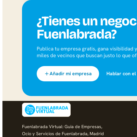
¿Tienes un negoc
Fuenlabrada?
Publica tu empresa gratis, gana visibilidad
miles de vecinos que buscan justo lo que of
Añadir mi empresa
Hablar con el
Fuenlabrada Virtual: Guia de Empresas,
Ocio y Servicios de Fuenlabrada, Madrid