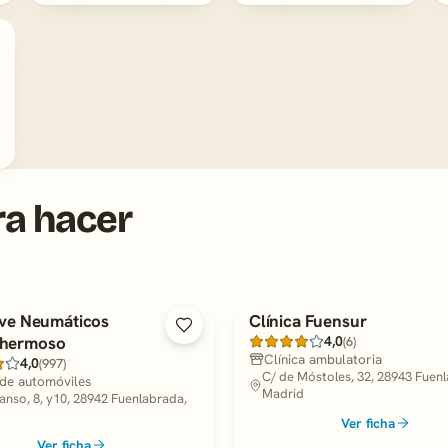
ra hacer
ive Neumáticos
Clínica Fuensur
hermoso
4,0
(6)
Clínica ambulatoria
4,0
(997)
C/ de Móstoles, 32, 28943 Fuen
 de automóviles
Madrid
nso, 8, y10, 28942 Fuenlabrada,
Ver ficha
Ver ficha