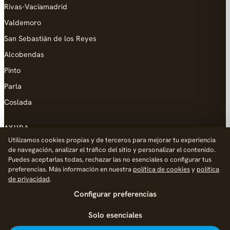
Rivas-Vaciamadrid
Valdemoro
San Sebastián de los Reyes
Alcobendas
Pinto
Parla
Coslada
AYUDA
Utilizamos cookies propias y de terceros para mejorar tu experiencia
Añadir empresa
de navegación, analizar el tráfico del sitio y personalizar el contenido.
Puedes aceptarlas todas, rechazar las no esenciales o configurar tus
Contacto
preferencias. Más información en nuestra
política de cookies
y
política
Política de Privacidad
de privacidad
.
Configurar preferencias
Aviso Legal
Política de Cookies
Solo esenciales
© 2026 Palike Networks, S.L.U.
Hecho con cariño en Fuenlabrada