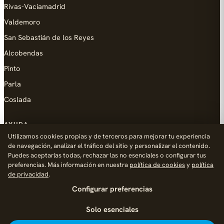
Rivas-Vaciamadrid
Valdemoro
San Sebastián de los Reyes
Alcobendas
Pinto
Parla
Coslada
AYUDA
Utilizamos cookies propias y de terceros para mejorar tu experiencia
Añadir empresa
de navegación, analizar el tráfico del sitio y personalizar el contenido.
Puedes aceptarlas todas, rechazar las no esenciales o configurar tus
Contacto
preferencias. Más información en nuestra
política de cookies
y
política
Política de Privacidad
de privacidad
.
Configurar preferencias
Aviso Legal
Política de Cookies
Solo esenciales
© 2026 Palike Networks, S.L.U.
Hecho con cariño en Fuenlabrada