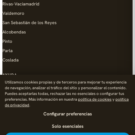
Rivas-Vaciamadrid
Valdemoro
San Sebastián de los Reyes
Alcobendas
Pinto
Parla
Coslada
AYUDA
Utilizamos cookies propias y de terceros para mejorar tu experiencia
Añadir empresa
de navegación, analizar el tráfico del sitio y personalizar el contenido.
Puedes aceptarlas todas, rechazar las no esenciales o configurar tus
Contacto
preferencias. Más información en nuestra
política de cookies
y
política
Política de Privacidad
de privacidad
.
Configurar preferencias
Aviso Legal
Política de Cookies
Solo esenciales
© 2026 Palike Networks, S.L.U.
Hecho con cariño en Fuenlabrada