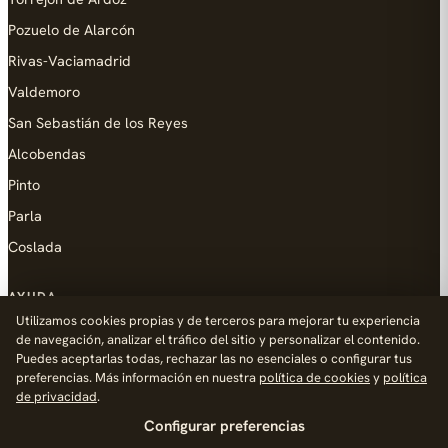
Pozuelo de Alarcón
Rivas-Vaciamadrid
Valdemoro
San Sebastián de los Reyes
Alcobendas
Pinto
Parla
Coslada
AYUDA
Utilizamos cookies propias y de terceros para mejorar tu experiencia
Añadir empresa
de navegación, analizar el tráfico del sitio y personalizar el contenido.
Puedes aceptarlas todas, rechazar las no esenciales o configurar tus
Contacto
preferencias. Más información en nuestra
política de cookies
y
política
Política de Privacidad
de privacidad
.
Configurar preferencias
Aviso Legal