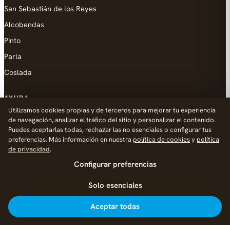
San Sebastián de los Reyes
Alcobendas
Pinto
Parla
Coslada
AYUDA
Utilizamos cookies propias y de terceros para mejorar tu experiencia
Añadir empresa
de navegación, analizar el tráfico del sitio y personalizar el contenido.
Puedes aceptarlas todas, rechazar las no esenciales o configurar tus
Contacto
preferencias. Más información en nuestra
política de cookies
y
política
Política de Privacidad
de privacidad
.
Configurar preferencias
Aviso Legal
Política de Cookies
Solo esenciales
© 2026 Palike Networks, S.L.U.
Hecho con cariño en Fuenlabrada
Aceptar todas
Inicio
Explorar
Noticias
Añadir