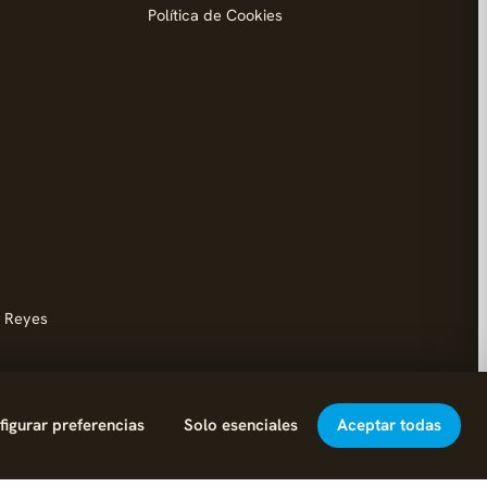
Política de Cookies
d
s Reyes
igurar preferencias
Solo esenciales
Aceptar todas
Hecho con cariño en Fuenlabrada