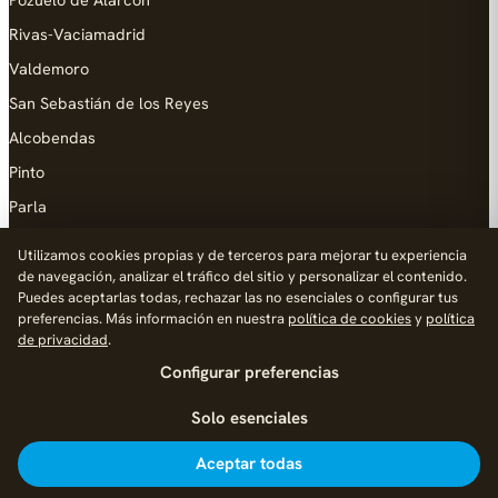
Rivas-Vaciamadrid
Valdemoro
San Sebastián de los Reyes
Alcobendas
Pinto
Parla
Coslada
Utilizamos cookies propias y de terceros para mejorar tu experiencia
de navegación, analizar el tráfico del sitio y personalizar el contenido.
AYUDA
Puedes aceptarlas todas, rechazar las no esenciales o configurar tus
preferencias. Más información en nuestra
política de cookies
y
política
Añadir empresa
de privacidad
.
Configurar preferencias
Contacto
Política de Privacidad
Solo esenciales
Aviso Legal
Aceptar todas
Política de Cookies