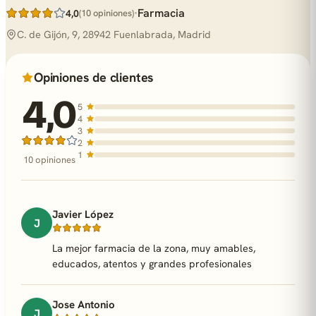
·
Farmacia
4,0
(10 opiniones)
C. de Gijón, 9, 28942 Fuenlabrada, Madrid
Opiniones de clientes
4,0
5
4
3
2
1
10 opiniones
Javier López
J
La mejor farmacia de la zona, muy amables,
educados, atentos y grandes profesionales
Jose Antonio
J