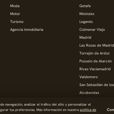
Moda
Getafe
Motor
Móstoles
Turismo
Leganés
Agencia inmobiliaria
Colmenar Viejo
Madrid
Las Rozas de Madri
Torrejón de Ardoz
Pozuelo de Alarcón
Rivas-Vaciamadrid
Valdemoro
San Sebastián de lo
Alcobendas
Pinto
 navegación, analizar el tráfico del sitio y personalizar el
Parla
Conf
figurar tus preferencias. Más información en nuestra
política de