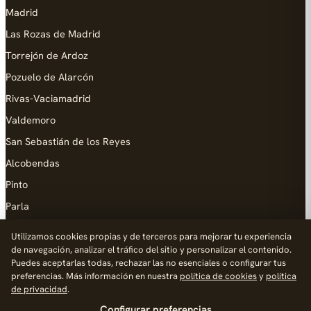
Madrid
Las Rozas de Madrid
Torrejón de Ardoz
Pozuelo de Alarcón
Rivas-Vaciamadrid
Valdemoro
San Sebastián de los Reyes
Alcobendas
Pinto
Parla
Coslada
Utilizamos cookies propias y de terceros para mejorar tu experiencia
de navegación, analizar el tráfico del sitio y personalizar el contenido.
AYUDA
Puedes aceptarlas todas, rechazar las no esenciales o configurar tus
preferencias. Más información en nuestra
política de cookies
y
política
Añadir empresa
de privacidad
.
Configurar preferencias
Contacto