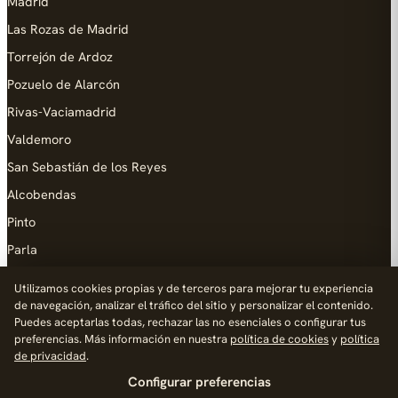
Madrid
Las Rozas de Madrid
Torrejón de Ardoz
Pozuelo de Alarcón
Rivas-Vaciamadrid
Valdemoro
San Sebastián de los Reyes
Alcobendas
Pinto
Parla
Coslada
Utilizamos cookies propias y de terceros para mejorar tu experiencia
de navegación, analizar el tráfico del sitio y personalizar el contenido.
AYUDA
Puedes aceptarlas todas, rechazar las no esenciales o configurar tus
preferencias. Más información en nuestra
política de cookies
y
política
Añadir empresa
de privacidad
.
Configurar preferencias
Contacto