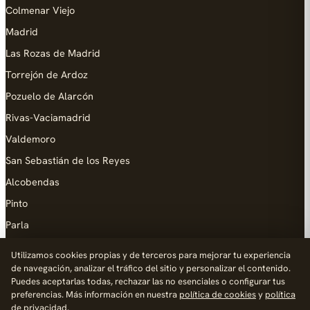
Colmenar Viejo
Madrid
Las Rozas de Madrid
Torrejón de Ardoz
Pozuelo de Alarcón
Rivas-Vaciamadrid
Valdemoro
San Sebastián de los Reyes
Alcobendas
Pinto
Parla
Coslada
Utilizamos cookies propias y de terceros para mejorar tu experiencia
de navegación, analizar el tráfico del sitio y personalizar el contenido.
AYUDA
Puedes aceptarlas todas, rechazar las no esenciales o configurar tus
preferencias. Más información en nuestra
política de cookies
y
política
Añadir empresa
de privacidad
.