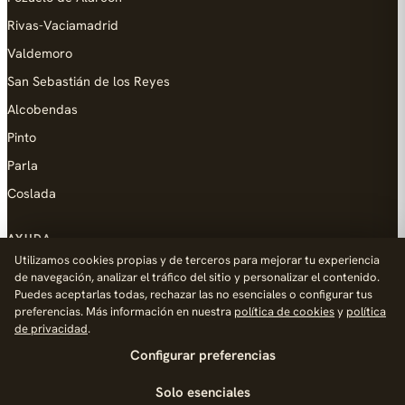
Rivas-Vaciamadrid
Valdemoro
San Sebastián de los Reyes
Alcobendas
Pinto
Parla
Coslada
AYUDA
Utilizamos cookies propias y de terceros para mejorar tu experiencia
Añadir empresa
de navegación, analizar el tráfico del sitio y personalizar el contenido.
Puedes aceptarlas todas, rechazar las no esenciales o configurar tus
Contacto
preferencias. Más información en nuestra
política de cookies
y
política
Política de Privacidad
de privacidad
.
Configurar preferencias
Aviso Legal
Política de Cookies
Solo esenciales