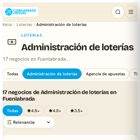
Inicio
Loterias
Administración de loterías
LOTERIAS
Administración de loterías
17 negocios en Fuenlabrada .
Todas
Administración de loterías
Agencia de apuestas
Tie
17 negocios de Administración de loterías en
Fuenlabrada
Todas
4.5+
4.0+
3.5+