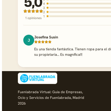
5,0
4
3
2
1
1 opiniones
Josefina Susin
J
Es una tienda fantástica. Tienen ropa para el d
su propietaria... Es magnífica!!!
Fuenlabrada Virtual: Guia de Empresas,
Ocio y Servicios de Fuenlabrada, Madrid
2026