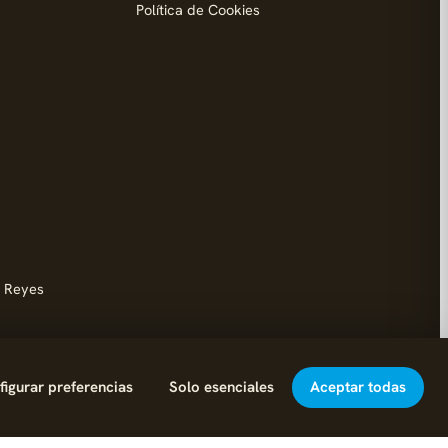
Política de Cookies
d
s Reyes
igurar preferencias
Solo esenciales
Aceptar todas
Hecho con cariño en Fuenlabrada