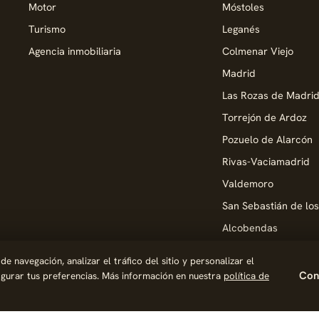
Motor
Móstoles
Turismo
Leganés
Agencia inmobiliaria
Colmenar Viejo
Madrid
Las Rozas de Madri
Torrejón de Ardoz
Pozuelo de Alarcón
Rivas-Vaciamadrid
Valdemoro
San Sebastián de lo
Alcobendas
Pinto
 navegación, analizar el tráfico del sitio y personalizar el
Parla
Conf
figurar tus preferencias. Más información en nuestra
política de
Coslada