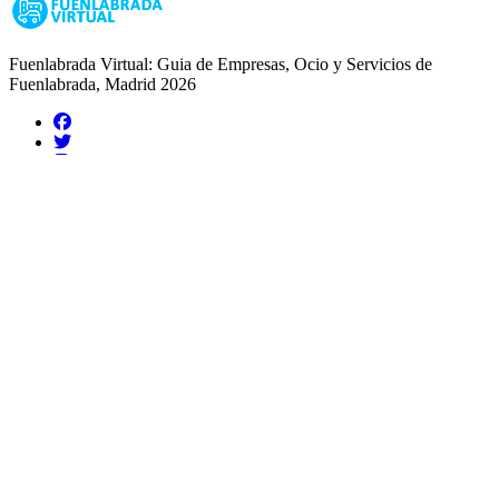
Fuenlabrada Virtual: Guia de Empresas, Ocio y Servicios de
Fuenlabrada, Madrid 2026
Guias de Ciudades
Fuenlabrada
Alcorcón
Getafe
Móstoles
Leganés
Colmenar Viejo
Coslada
Alcalá de Henares
Ayuda
Política de Privacidad