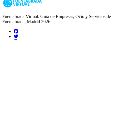
Fuenlabrada Virtual: Guia de Empresas, Ocio y Servicios de
Fuenlabrada, Madrid 2026
Guias de Ciudades
Fuenlabrada
Alcorcón
Getafe
Móstoles
Leganés
Colmenar Viejo
Coslada
Alcalá de Henares
Ayuda
Política de Privacidad