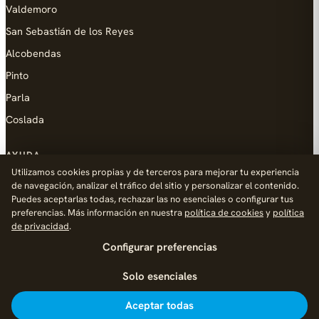
Valdemoro
San Sebastián de los Reyes
Alcobendas
Pinto
Parla
Coslada
AYUDA
Utilizamos cookies propias y de terceros para mejorar tu experiencia
Añadir empresa
de navegación, analizar el tráfico del sitio y personalizar el contenido.
Puedes aceptarlas todas, rechazar las no esenciales o configurar tus
Contacto
preferencias. Más información en nuestra
política de cookies
y
política
Política de Privacidad
de privacidad
.
Configurar preferencias
Aviso Legal
Política de Cookies
Solo esenciales
© 2026 Palike Networks, S.L.U.
Hecho con cariño en Fuenlabrada
Aceptar todas
Inicio
Explorar
Noticias
Añadir