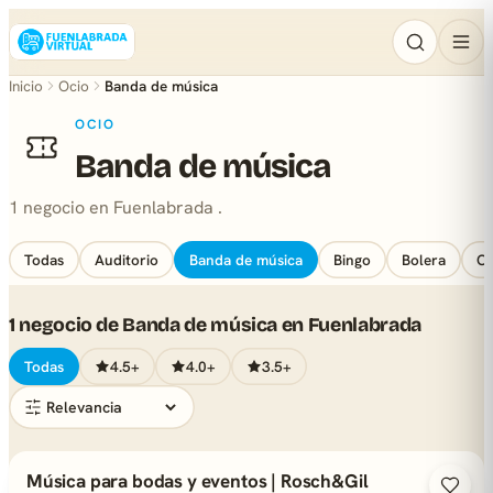
Inicio
Ocio
Banda de música
OCIO
Banda de música
1 negocio en Fuenlabrada .
Todas
Auditorio
Banda de música
Bingo
Bolera
Ca
1 negocio de Banda de música en Fuenlabrada
Todas
4.5+
4.0+
3.5+
Música para bodas y eventos | Rosch&Gil