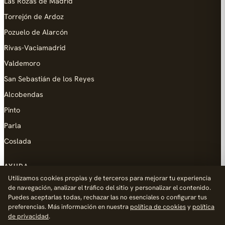
Las Rozas de Madrid
Torrejón de Ardoz
Pozuelo de Alarcón
Rivas-Vaciamadrid
Valdemoro
San Sebastián de los Reyes
Alcobendas
Pinto
Parla
Coslada
AYUDA
Utilizamos cookies propias y de terceros para mejorar tu experiencia
Añadir empresa
de navegación, analizar el tráfico del sitio y personalizar el contenido.
Puedes aceptarlas todas, rechazar las no esenciales o configurar tus
Contacto
preferencias. Más información en nuestra
política de cookies
y
política
Política de Privacidad
de privacidad
.