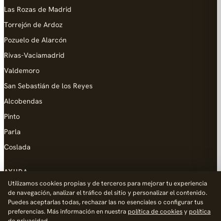
Las Rozas de Madrid
Torrejón de Ardoz
Pozuelo de Alarcón
Rivas-Vaciamadrid
Valdemoro
San Sebastián de los Reyes
Alcobendas
Pinto
Parla
Coslada
AYUDA
Utilizamos cookies propias y de terceros para mejorar tu experiencia
Añadir empresa
de navegación, analizar el tráfico del sitio y personalizar el contenido.
Puedes aceptarlas todas, rechazar las no esenciales o configurar tus
Contacto
preferencias. Más información en nuestra
política de cookies
y
política
Política de Privacidad
de privacidad
.