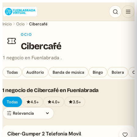
Inicio
Ocio
Cibercafé
OCIO
Cibercafé
1 negocio en Fuenlabrada .
Todas
Auditorio
Banda de música
Bingo
Bolera
Ca
1 negocio de Cibercafé en Fuenlabrada
Todas
4.5+
4.0+
3.5+
Ciber-Gumper 2 Telefonia Movil