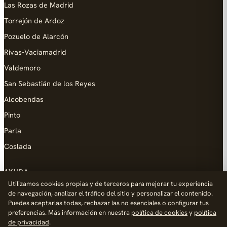
Las Rozas de Madrid
Torrejón de Ardoz
Pozuelo de Alarcón
Rivas-Vaciamadrid
Valdemoro
San Sebastián de los Reyes
Alcobendas
Pinto
Parla
Coslada
AYUDA
Utilizamos cookies propias y de terceros para mejorar tu experiencia
Añadir empresa
de navegación, analizar el tráfico del sitio y personalizar el contenido.
Puedes aceptarlas todas, rechazar las no esenciales o configurar tus
Contacto
preferencias. Más información en nuestra
política de cookies
y
política
Política de Privacidad
de privacidad
.